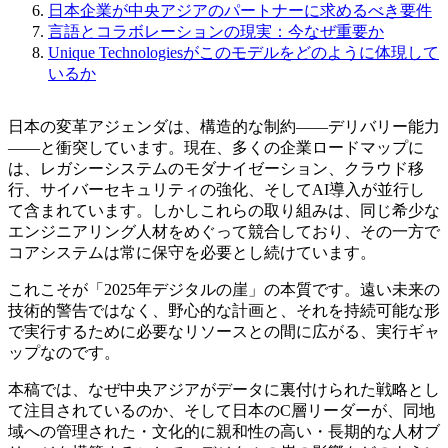
日本企業が中央アジアのパートナーに求めるべき要件
言語とコラボレーションの現実：今なぜ重要か
Unique Technologiesがこのモデルをどのように体現して
いるか
日本の変革アジェンダは、構造的な制約——デリバリー能力
——と衝突しています。現在、多くの企業ロードマップに
は、レガシーシステムのモダナイゼーション、クラウド移
行、サイバーセキュリティの強化、そしてAI導入が並行し
て含まれています。しかしこれらの取り組みは、同じ希少な
エンジニアリング人材をめぐって競合しており、その一方で
コアシステムは常に保守を必要とし続けています。
これこそが「2025年デジタルの崖」の本質です。遠い未来の
技術的警告ではなく、野心的な計画と、それを持続可能な形
で実行するために必要なリソースとの間に広がる、実行ギャ
ップなのです。
本稿では、なぜ中央アジアがデータに裏付けられた戦略とし
て注目されているのか、そして日本のC層リーダーが、同地
域への管理された・文化的に親和性の高い・長期的な人材ブ