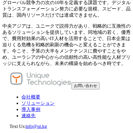
グローバル競争力の次の10年を定義する課題です。デジタル
トランスフォーメーション努力に必要な規模、スピード、品
質は、国内リソースだけでは達成できません。
中央アジアは、ユニークで説得力があり、戦略的に互換性の
あるソリューションを提供しています。同地域の若く、優秀
で、費用対効果の高いIT人材を活用することで、日本企業は
迫りくる危機を戦略的刷新の機会へと変えることができま
す。今こそ、予算の大半をメンテナンスに費やすことをや
め、ユーラシアの中心からの信頼性の高い高性能な人材ブリ
ッジに支えられながら、未来の構築を始めるべき時です。
お問い合わせ
会社概要
ソリューション
導入事例
連絡先
Text Us:
info@ut.kg