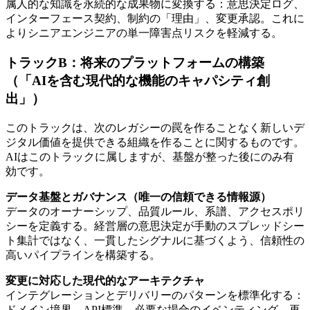
属人的な知識を永続的な成果物に変換する：意思決定ログ、
インターフェース契約、制約の「理由」、変更承認。これに
よりシニアエンジニアの単一障害点リスクを軽減する。
トラックB：将来のプラットフォームの構築
（「AIを含む現代的な機能のキャパシティ創
出」）
このトラックは、次のレガシーの罠を作ることなく新しいデ
ジタル価値を提供できる組織を作ることに関するものです。
AIはこのトラックに属しますが、基盤が整った後にのみ有
効です。
データ基盤とガバナンス（唯一の信頼できる情報源）
データのオーナーシップ、品質ルール、系譜、アクセスポリ
シーを定義する。経営層の意思決定が手動のスプレッドシー
ト集計ではなく、一貫したシグナルに基づくよう、信頼性の
高いパイプラインを構築する。
変更に対応した現代的なアーキテクチャ
インテグレーションとデリバリーのパターンを標準化する：
ドメイン境界、API標準、必要な場合のイベンティング、再