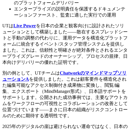
のプラットフォームデリバリー
エンタープライズの説明責任を保護するドキュメンテ
ーションファースト、監査に適した実行での運用
UTは
Live Power
を日本の企業と観客向けに設計されたソリ
ューションとして構築しました——散在するスプレッドシー
トと手動の調整の代わりに、運用データを構造化プラットフ
ォームに統合するイベント/スタッフ管理システムを提供し
ました。これは、信頼性と明確さが絶対条件とされるエンタ
ープライズグレードのオーナーシップ、プロセスの規律、日
本向けデリバリーの優れた証明です。
別の例として、UTチームは
Chatworkのマインドマップソリ
ューションA
を提供しました。これは顧客要件を構造化され
た編集可能なアクセス制御付き成果物に変換し、閲覧/編
集、エクスポート（MindManager形式）、日本語サポートを
サポートします。公開された成功事例では、主要なアウトカ
ムをワークフローの可視性とコラボレーションの改善として
位置づけています——まさに日本の組織がリスクコントロー
ルのために期待する透明性です。
2025年のデジタルの崖は避けられない運命ではなく、日本の