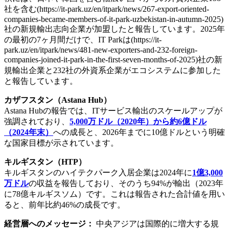
社を含む(https://it-park.uz/en/itpark/news/267-export-oriented-
companies-became-members-of-it-park-uzbekistan-in-autumn-2025)
社の新規輸出志向企業が加盟したと報告しています。2025年
の最初の7ヶ月間だけで、IT Parkは(https://it-
park.uz/en/itpark/news/481-new-exporters-and-232-foreign-
companies-joined-it-park-in-the-first-seven-months-of-2025)社の新
規輸出企業と232社の外資系企業がエコシステムに参加した
と報告しています。
カザフスタン（Astana Hub）
Astana Hubの報告では、ITサービス輸出のスケールアップが
強調されており、
5,000万ドル（2020年）から約6億ドル
（2024年末）
への成長と、2026年までに10億ドルという明確
な国家目標が示されています。
キルギスタン（HTP）
キルギスタンのハイテクパーク入居企業は2024年に
1億3,000
万ドル
の収益を報告しており、そのうち94%が輸出（2023年
に78億キルギスソム）です。これは報告された合計値を用い
ると、前年比約46%の成長です。
経営層へのメッセージ：
中央アジアは国際的に増大する規