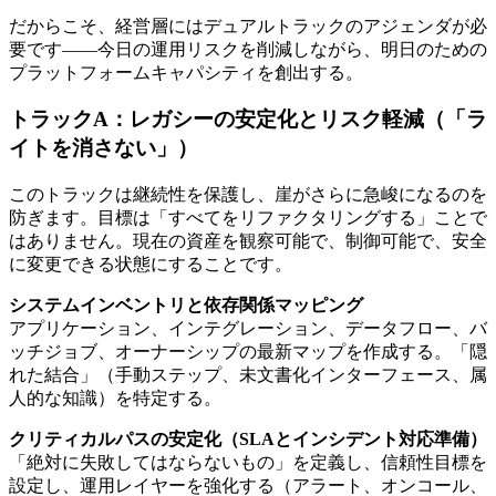
だからこそ、経営層にはデュアルトラックのアジェンダが必
要です——今日の運用リスクを削減しながら、明日のための
プラットフォームキャパシティを創出する。
トラックA：レガシーの安定化とリスク軽減（「ラ
イトを消さない」）
このトラックは継続性を保護し、崖がさらに急峻になるのを
防ぎます。目標は「すべてをリファクタリングする」ことで
はありません。現在の資産を観察可能で、制御可能で、安全
に変更できる状態にすることです。
システムインベントリと依存関係マッピング
アプリケーション、インテグレーション、データフロー、バ
ッチジョブ、オーナーシップの最新マップを作成する。「隠
れた結合」（手動ステップ、未文書化インターフェース、属
人的な知識）を特定する。
クリティカルパスの安定化（SLAとインシデント対応準備）
「絶対に失敗してはならないもの」を定義し、信頼性目標を
設定し、運用レイヤーを強化する（アラート、オンコール、