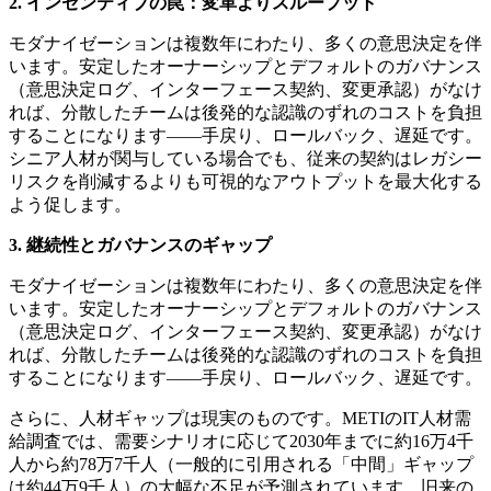
2. インセンティブの罠：変革よりスループット
モダナイゼーションは複数年にわたり、多くの意思決定を伴
います。安定したオーナーシップとデフォルトのガバナンス
（意思決定ログ、インターフェース契約、変更承認）がなけ
れば、分散したチームは後発的な認識のずれのコストを負担
することになります——手戻り、ロールバック、遅延です。
シニア人材が関与している場合でも、従来の契約はレガシー
リスクを削減するよりも可視的なアウトプットを最大化する
よう促します。
3. 継続性とガバナンスのギャップ
モダナイゼーションは複数年にわたり、多くの意思決定を伴
います。安定したオーナーシップとデフォルトのガバナンス
（意思決定ログ、インターフェース契約、変更承認）がなけ
れば、分散したチームは後発的な認識のずれのコストを負担
することになります——手戻り、ロールバック、遅延です。
さらに、人材ギャップは現実のものです。METIのIT人材需
給調査では、需要シナリオに応じて2030年までに約16万4千
人から約78万7千人（一般的に引用される「中間」ギャップ
は約44万9千人）の大幅な不足が予測されています。旧来の