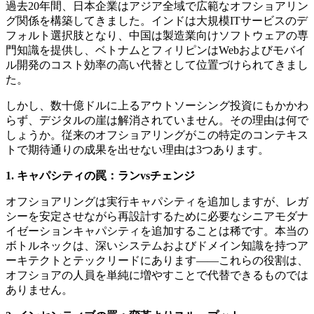
過去20年間、日本企業はアジア全域で広範なオフショアリン
グ関係を構築してきました。インドは大規模ITサービスのデ
フォルト選択肢となり、中国は製造業向けソフトウェアの専
門知識を提供し、ベトナムとフィリピンはWebおよびモバイ
ル開発のコスト効率の高い代替として位置づけられてきまし
た。
しかし、数十億ドルに上るアウトソーシング投資にもかかわ
らず、デジタルの崖は解消されていません。その理由は何で
しょうか。従来のオフショアリングがこの特定のコンテキス
トで期待通りの成果を出せない理由は3つあります。
1. キャパシティの罠：ランvsチェンジ
オフショアリングは実行キャパシティを追加しますが、レガ
シーを安定させながら再設計するために必要なシニアモダナ
イゼーションキャパシティを追加することは稀です。本当の
ボトルネックは、深いシステムおよびドメイン知識を持つア
ーキテクトとテックリードにあります——これらの役割は、
オフショアの人員を単純に増やすことで代替できるものでは
ありません。