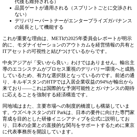
代後も維持される）
品質ゲートが適用される（スプリントごとに交渉され
ない）
デリバリーパートナーがエンタープライズガバナンス
の延長として機能する
これが重要な理由は、METIの2025年委員会レポートが明示
的に、モダナイゼーションのアウトカムを経営情報の共有と
ITアセットの可視性と結びつけているからです。
中央アジアが「安いから良い」わけではありません。輸出主
導のエコシステムがプロセス重視のデリバリー環境へと成熟
しているため、有力な選択肢となっているのです。前述の通
り、キルギスタンのHTPでは入居企業収益の94%が輸出から
来ており——これは国際的な予測可能性とガバナンスの期待
に応えることを強制する経済構造です。
同地域はまた、主要市場への制度的橋渡しも構築していま
す。ウズベキスタンのIT Parkは、日本の要件に向けた専門家
育成を目的とした研修イニシアティブを公式に説明してお
り、日本の企業との直接的な関与をサポートするために東京
に代表事務所を開設しています。