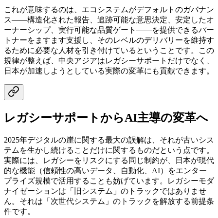
これが意味するのは、エコシステムがデフォルトのガバナン
ス——構造化された報告、追跡可能な意思決定、安定したオ
ーナーシップ、実行可能な品質ゲート——を提供できるパー
トナーをますます支援し、そのレベルのデリバリーを維持す
るために必要な人材を引き付けているということです。この
規律が整えば、中央アジアはレガシーサポートだけでなく、
日本が加速しようとしている実際の変革にも貢献できます。
レガシーサポートからAI主導の変革へ
2025年デジタルの崖に関する最大の誤解は、それが古いシス
テムを生かし続けることだけに関するものだという点です。
実際には、レガシーをリスクにする同じ制約が、日本が現代
的な機能（信頼性の高いデータ、自動化、AI）をエンター
プライズ規模で活用することも妨げています。レガシーモダ
ナイゼーションは「旧システム」のトラックではありませ
ん。それは「次世代システム」のトラックを解放する前提条
件です。