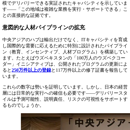
模でデリバリーできる実証されたキャパシティを示していま
す——「この地域は複雑な業務を実行・サポートできる」こ
との直接的な証拠です。
意図的な人材パイプラインの拡充
中央アジアのハブは輸出だけでなく、ITキャパシティを育成
し国際的な需要に応えるために特別に設計されたパイプライ
ン（教育、インセンティブ、人材プログラム）を構築してい
ます。たとえばウズベキスタンの「100万人のウズベクコー
ダー」イニシアティブは、公開されたプログラムの更新によ
ると
250万件以上の登録
と117万件以上の修了証書を報告して
います。
これらの数字は勢いを証明しています。しかし、日本の経営
層には日常的な実行への確信も必要です——デリバリースタ
イルは予測可能性、説明責任、リスクの可視性をサポートす
るものでしょうか。