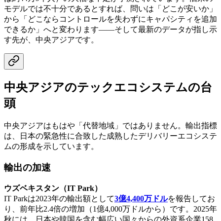
モデルでは不十分であるとすれば、問いは「どこが安いか」
から「どこならコントロールを失わずにキャパシティを追加
できるか」へと変わります——そして最新のデータが指し示
す先が、中央アジアです。
中央アジアのテックエコシステムの台
頭
中央アジアはもはや「代替地域」ではありません。輸出指標
は、日本の緊急性に合致した成熟したデリバリーエコシステ
ムの形成を示しています。
輸出の加速
ウズベキスタン（IT Park）
IT Parkは2023年の輸出額として
3億4,400万ドル
を報告してお
り、前年比2.4倍の増加（1億4,000万ドルから）です。2025年
秋には、日本や韓国を含む幅広い国々からの外資系企業158