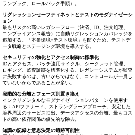
ランブック、ロールバック手順）。
リグレッションセーフティネットとテストのモダナイゼーシ
ョン
最もリスクの高いレガシーフロー（決済、ID、注文処理、
コンプライアンス報告）に自動リグレッションカバレッジを
追加する。「本番環境=テスト環境」を防ぐため、テストデ
ータ戦略とステージング環境を導入する。
セキュリティの強化とアクセス制御の標準化
IDとアクセス、パッチ適用サイクル、シークレット管理、
ロギング、監査証跡を標準化する。レガシーシステムが監査
に失敗するのは、古いからではなく、コントロールが一貫し
ていないからであることが多い。
段階的な分離とフェーズ別置き換え
インクリメンタルなモダナイゼーションパターンを使用す
る：APIファサード、ストラングラーアプローチ、安定した
境界周辺のサービス抽出、データアクセスの分離、最もコス
トの高い依存関係の優先的な除去。
知識の記録と意思決定の追跡可能性