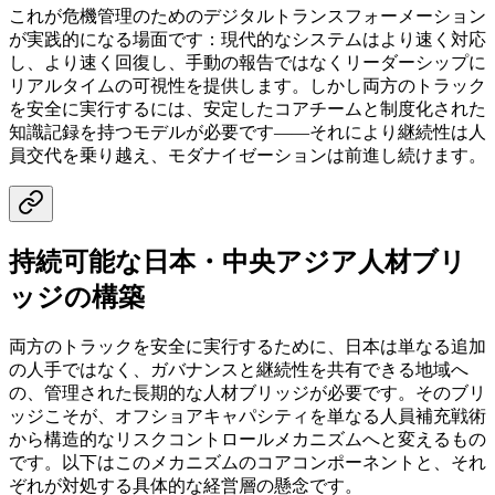
これが危機管理のためのデジタルトランスフォーメーション
が実践的になる場面です：現代的なシステムはより速く対応
し、より速く回復し、手動の報告ではなくリーダーシップに
リアルタイムの可視性を提供します。しかし両方のトラック
を安全に実行するには、安定したコアチームと制度化された
知識記録を持つモデルが必要です——それにより継続性は人
員交代を乗り越え、モダナイゼーションは前進し続けます。
持続可能な日本・中央アジア人材ブリ
ッジの構築
両方のトラックを安全に実行するために、日本は単なる追加
の人手ではなく、ガバナンスと継続性を共有できる地域へ
の、管理された長期的な人材ブリッジが必要です。そのブリ
ッジこそが、オフショアキャパシティを単なる人員補充戦術
から構造的なリスクコントロールメカニズムへと変えるもの
です。以下はこのメカニズムのコアコンポーネントと、それ
ぞれが対処する具体的な経営層の懸念です。