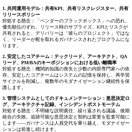
1. 共同運用モデル：共有KPI、共有リスクレジスター、共有
リリースポリシー
対処する懸念：「ベンダーのブラックボックス」への恐れ、
優先順位のずれ、リリース時のサプライズ。KPIとリスクが
共有されると、デリバリーは「彼らのプロジェクト」ではな
く、リーダーが舵を取れるガバナンスされたプログラムにな
ります。
2. 安定したコアチーム：テックリード、アーキテクト、QA
リード、PM/BAのキーポジションにおける低い離職率
対処する懸念：機関的知識の喪失と少数の内部専門家への依
存。安定したコアチームはシステムの記憶を保持し、再学習
サイクルを削減し、複数年のモダナイゼーション継続性を保
護します。
3. 管理システムとしてのドキュメンテーション：意思決定ロ
グ、アーキテクチャ記録、インシデントポストモーテム
対処する懸念：不明確な説明責任、繰り返される議論、後期
統合の失敗。追跡可能な意思決定と契約は変更を監査可能に
します——ガバナンスは人員交代を乗り越え、モダナイゼー
ションは前進し続けます。