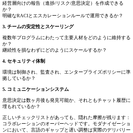
経営層向けの報告（進捗/リスク/意思決定）を作成できる
か？
明確なRACIとエスカレーションルールで運用できるか？
3. チームの安定性とスケーリング
複数年プログラムにわたって主要人材をどのように維持する
か？
継続性を損なわずにどのようにスケールするか？
4. セキュリティ体制
環境は制御され、監査され、エンタープライズポリシーに準
拠しているか？
5. コミュニケーションシステム
意思決定は数ヶ月後も発見可能か、それともチャット履歴に
埋もれているか？
正しいチェックリストがあっても、隠れた摩擦が残ります：
コラボレーションのオーバーヘッドです。モダナイゼーショ
ンにおいて、言語のギャップと遅い調整は実際のデリバリー