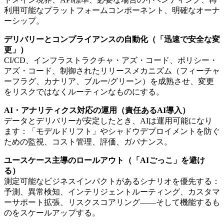
利用可能なプラットフォームコンポーネント、明確なオーナ
ーシップ。
デリバリーとコンプライアンスの自動化（「迅速で安全な変
更」）
CI/CD、インフラストラクチャ・アズ・コード、ポリシー・
アズ・コード、制御されたリリースメカニズム（フィーチャ
ーフラグ、カナリア、ブルー/グリーン）を成熟させ、変更
をリスクではなくルーティンなものにする。
AI・アナリティクス対応の運用（責任あるAI導入）
データとデリバリーが安定したとき、AIは運用可能になり
ます：「モデルドリフト」やシャドウデプロイメントを防ぐ
ための監視、コスト管理、評価、ガバナンス。
ユースケース主導のロールアウト（「AIごっこ」を避け
る）
測定可能なビジネスインパクトがあるシナリオを優先する：
予測、異常検知、インテリジェントルーティング、カスタマ
ーサポート拡張、リスクスコアリング——そして機能するも
のをスケールアップする。