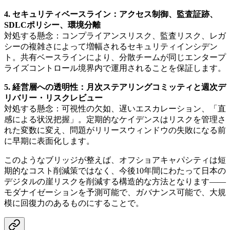
4. セキュリティベースライン：アクセス制御、監査証跡、
SDLCポリシー、環境分離
対処する懸念：コンプライアンスリスク、監査リスク、レガ
シーの複雑さによって増幅されるセキュリティインシデン
ト。共有ベースラインにより、分散チームが同じエンタープ
ライズコントロール境界内で運用されることを保証します。
5. 経営層への透明性：月次ステアリングコミッティと週次デ
リバリー・リスクレビュー
対処する懸念：可視性の欠如、遅いエスカレーション、「直
感による状況把握」。定期的なケイデンスはリスクを管理さ
れた変数に変え、問題がリリースウィンドウの失敗になる前
に早期に表面化します。
このようなブリッジが整えば、オフショアキャパシティは短
期的なコスト削減策ではなく、今後10年間にわたって日本の
デジタルの崖リスクを削減する構造的な方法となります——
モダナイゼーションを予測可能で、ガバナンス可能で、大規
模に回復力のあるものにすることで。