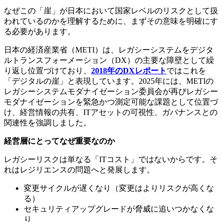
なぜこの「崖」が日本において国家レベルのリスクとして扱
われているのかを理解するために、まずその意味を明確にす
る必要があります。
日本の経済産業省（METI）は、レガシーシステムをデジタ
ルトランスフォーメーション（DX）の主要な障壁として繰
り返し位置づけており、
2018年のDXレポート
ではこれを
「デジタルの崖」と表現しています。2025年には、METIの
レガシーシステムモダナイゼーション委員会が再びレガシー
モダナイゼーションを緊急かつ測定可能な課題として位置づ
け、経営情報の共有、ITアセットの可視性、ガバナンスとの
関連性を強調しました。
経営層にとってなぜ重要なのか
レガシーリスクは単なる「ITコスト」ではないからです。そ
れはレジリエンスの問題へと発展します。
変更サイクルが遅くなり（変更はよりリスクが高くな
る）
セキュリティアップグレードが脅威に追いつかなくな
り